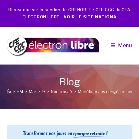
Bienvenue sur la section de GRENOBLE / CFE CGC du CEA
- ÉLECTRON LIBRE -
VOIR LE SITE NATIONAL
Menu
Blog
>
PM
>
Mar
>
9
>
Non classé
>
Monétiser ses congés et ses RT