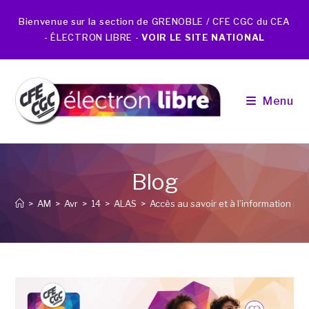
Bienvenue sur la section de GRENOBLE / CFE CGC du CEA
- ÉLECTRON LIBRE -
VOIR LE SITE NATIONAL
Menu
Blog
>
AM
>
Avr
>
14
>
ALAS
>
Accès au savoir et à l’information po